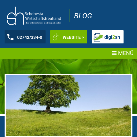
BLOG
digi
2
sh
02742/334-0
WEBSITE >
MENÜ