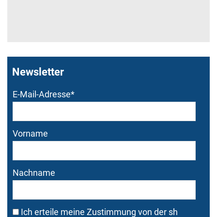
Newsletter
Bitte dieses Feld nicht
Bitte dieses Feld nicht
E-Mail-Adresse
*
ausfüllen.
ausfüllen.
Vorname
Nachname
Ich erteile meine Zustimmung von der sh