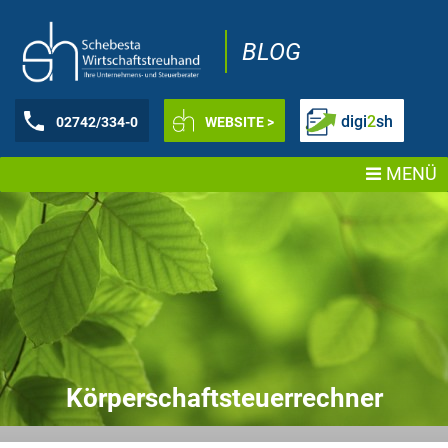
BLOG
digi
2
sh
02742/334-0
WEBSITE >
MENÜ
Körperschaftsteuerrechner