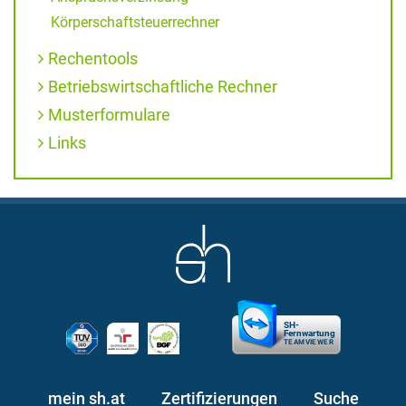
Körperschaftsteuerrechner
Rechentools
Betriebswirtschaftliche Rechner
Musterformulare
Links
SH-
Fernwartung
TEAMVIEWER
mein sh.at
Zertifizierungen
Suche