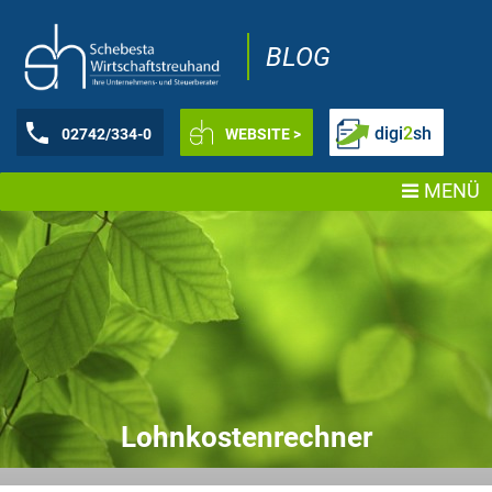
BLOG
digi
2
sh
02742/334-0
WEBSITE >
MENÜ
Lohnkostenrechner