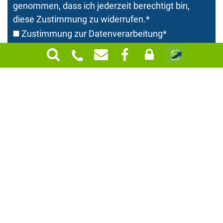
genommen, dass ich jederzeit berechtigt bin,
diese Zustimmung zu widerrufen.
*
Zustimmung zur Datenverarbeitung
*
SH ist Ihr Unternehmensberater und
Steuerberater in Niederösterreich:
St.Pölten, Böheimkirchen, Spitz und Wien
|
Mehr
Aktuelle Beiträge
zum Blog >