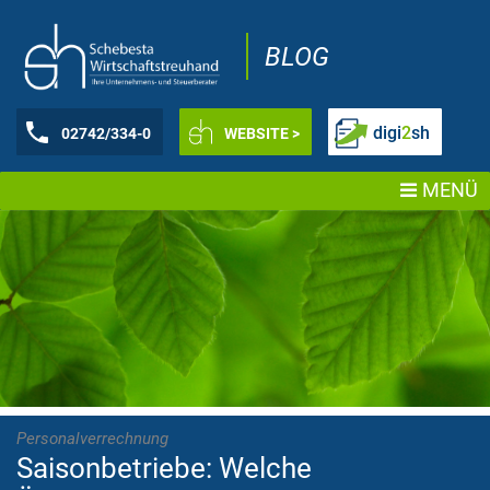
BLOG
digi
2
sh
02742/334-0
WEBSITE >
MENÜ
Personalverrechnung
Saisonbetriebe: Welche