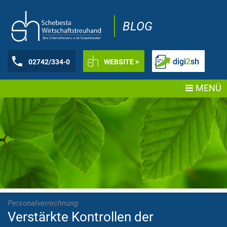
BLOG
digi
2
sh
02742/334-0
WEBSITE >
MENÜ
Personalverrechnung
Verstärkte Kontrollen der