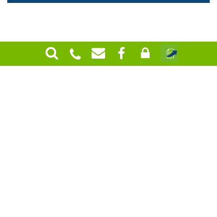
SH ist Ihr Unternehmensberater und
Steuerberater in Niederösterreich:
St.Pölten, Böheimkirchen, Spitz und Wien
|
Mehr
Aktuelle Beiträge
zum Blog >
Personalverrechnung
Ferienzeit - Zeit der Ferienjobs