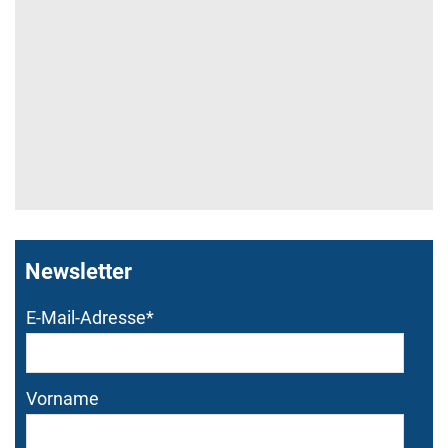
Newsletter
Bitte dieses Feld nicht
Bitte dieses Feld nicht
E-Mail-Adresse
*
ausfüllen.
ausfüllen.
Vorname