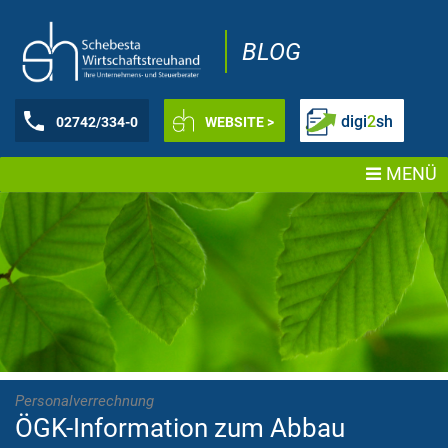
BLOG
digi
2
sh
02742/334-0
WEBSITE >
MENÜ
Personalverrechnung
ÖGK-Information zum Abbau