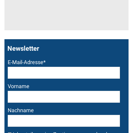
Newsletter
Bitte dieses Feld nicht
Bitte dieses Feld nicht
E-Mail-Adresse
*
ausfüllen.
ausfüllen.
Vorname
Nachname