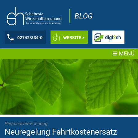
BLOG
digi
2
sh
02742/334-0
WEBSITE >
MENÜ
Personalverrechnung
Neuregelung Fahrtkostenersatz