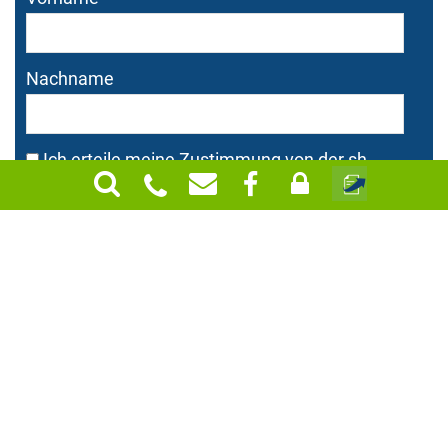
Nachname
Ich erteile meine Zustimmung von der sh
Schebesta Wirtschaftstreuhand Steuerberatung
GmbH auf dem Weg elektronischer Post (E-Mails)
kontaktiert zu werden. Ich habe zur Kenntnis
genommen, dass ich jederzeit berechtigt bin,
diese Zustimmung zu widerrufen.
*
Zustimmung zur Datenverarbeitung
*