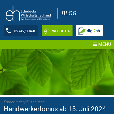
BLOG
digi
2
sh
02742/334-0
WEBSITE >
MENÜ
Förderungen/Zuschüsse
Handwerkerbonus ab 15. Juli 2024