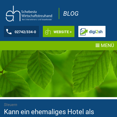
BLOG
digi
2
sh
02742/334-0
WEBSITE >
MENÜ
Steuern
Kann ein ehemaliges Hotel als