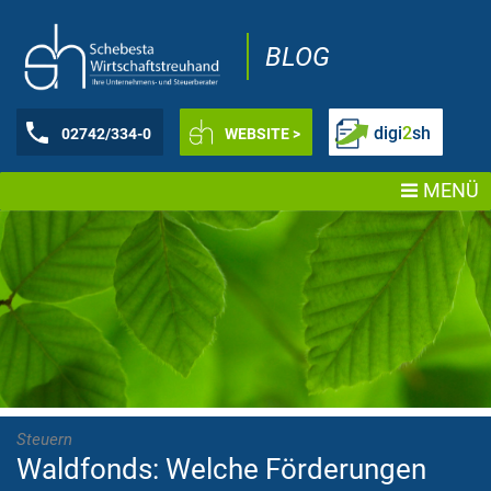
BLOG
digi
2
sh
02742/334-0
WEBSITE >
MENÜ
Steuern
Waldfonds: Welche Förderungen