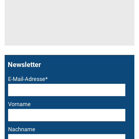
Newsletter
Bitte dieses Feld nicht
Bitte dieses Feld nicht
E-Mail-Adresse
*
ausfüllen.
ausfüllen.
Vorname
Nachname