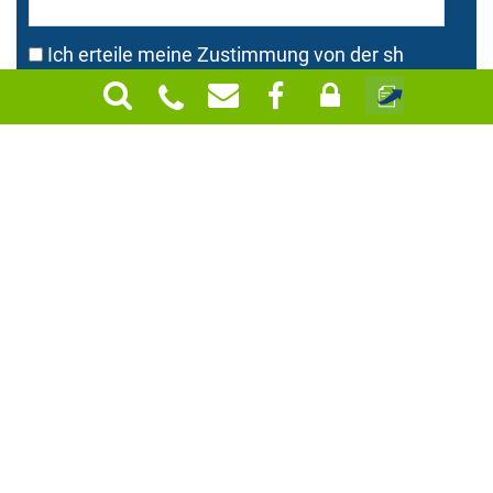
Ich erteile meine Zustimmung von der sh
Schebesta Wirtschaftstreuhand Steuerberatung
GmbH auf dem Weg elektronischer Post (E-Mails)
kontaktiert zu werden. Ich habe zur Kenntnis
genommen, dass ich jederzeit berechtigt bin,
diese Zustimmung zu widerrufen.
*
Zustimmung zur Datenverarbeitung
*
SH ist Ihr Unternehmensberater und
Steuerberater in Niederösterreich: