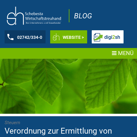
BLOG
digi
2
sh
02742/334-0
WEBSITE >
MENÜ
Steuern
Verordnung zur Ermittlung von