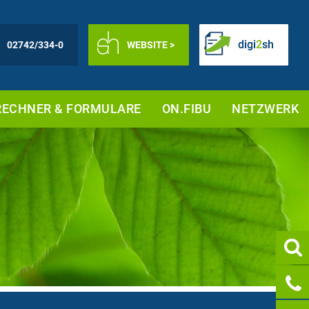
digi
2
sh
02742/334-0
WEBSITE >
RECHNER & FORMULARE
ON.FIBU
NETZWERK