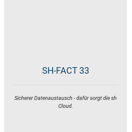
SH-FACT 29
Ökologisch: Eigene Photovoltaikanlagen
speisen unsere Computer.