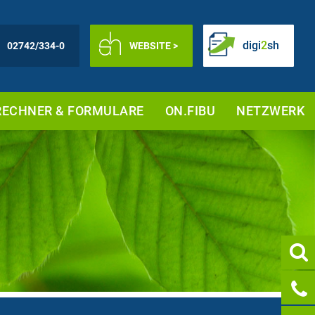
digi
2
sh
02742/334-0
WEBSITE >
RECHNER & FORMULARE
ON.FIBU
NETZWERK