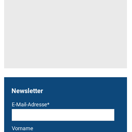
Newsletter
Bitte dieses Feld nicht
Bitte dieses Feld nicht
E-Mail-Adresse
*
ausfüllen.
ausfüllen.
Vorname